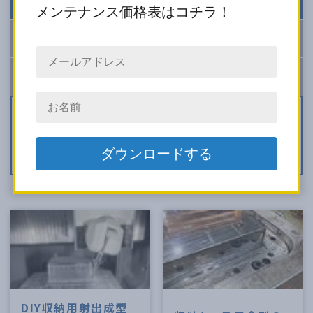
金型 修理・改造
から探す
メンテナンス価格表はコチラ！
金型 設計・製作
から探す
金型 メンテナンス
から探す
図面化
シボ加工
腐食修理
水管清掃
PL面修理
水漏れ修理
デートマーク交換
バリ修理
錆（サビ）修理
ガスヤニ除去・ガス逃げ対策
クラック修理
カジリ修理
破損修理
偏肉調整
樹脂漏れ修理
金型改造
その他修理メンテ
DIY収納用射出成型