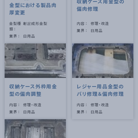
収納ケース用金型の
金型における製品肉
偏肉修理
厚変更
金型種
射出成形金型
内容
修理・改造
類
業界
日用品
業界
日用品
収納ケース外枠用金
レジャー用品金型の
型の偏肉調整
バリ修理＆偏肉修理
内容
修理・改造
内容
修理・改造
業界
日用品
業界
日用品