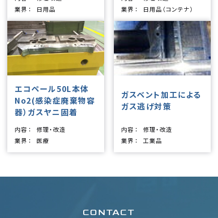
業界
日用品
業界
日用品（コンテナ）
エコペール50L本体
ガスベント加工による
No2(感染症廃棄物容
ガス逃げ対策
器）ガスヤニ固着
内容
修理・改造
内容
修理・改造
業界
医療
業界
工業品
CONTACT