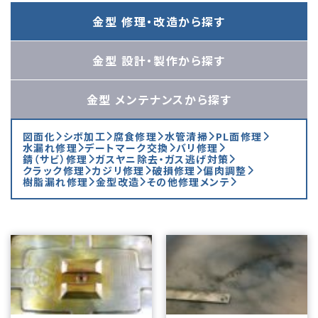
金型 修理・改造
から探す
金型 設計・製作
から探す
金型 メンテナンス
から探す
図面化
シボ加工
腐食修理
水管清掃
PL面修理
水漏れ修理
デートマーク交換
バリ修理
錆（サビ）修理
ガスヤニ除去・ガス逃げ対策
クラック修理
カジリ修理
破損修理
偏肉調整
樹脂漏れ修理
金型改造
その他修理メンテ