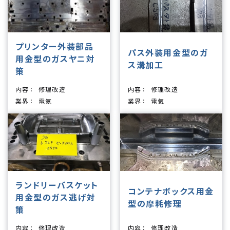
プリンター外装部品
パス外装用金型のガ
用金型のガスヤニ対
ス溝加工
策
内容
修理改造
内容
修理改造
業界
電気
業界
電気
ランドリーバスケット
コンテナボックス用金
用金型のガス逃げ対
型の摩耗修理
策
内容
修理改造
内容
修理改造