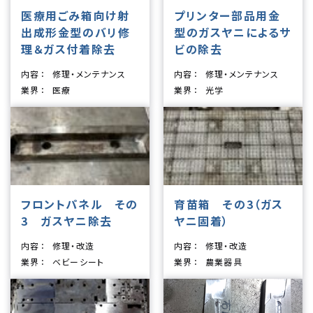
医療用ごみ箱向け射
プリンター部品用金
出成形金型のバリ修
型のガスヤニによるサ
理＆ガス付着除去
ビの除去
内容
修理・メンテナンス
内容
修理・メンテナンス
業界
医療
業界
光学
フロントパネル その
育苗箱 その3（ガス
3 ガスヤニ除去
ヤニ固着）
内容
修理・改造
内容
修理・改造
業界
ベビーシート
業界
農業器具