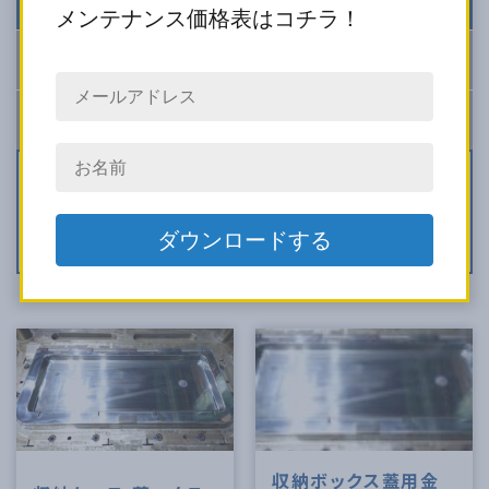
金型 修理・改造
から探す
メンテナンス価格表はコチラ！
金型 設計・製作
から探す
金型 メンテナンス
から探す
図面化
シボ加工
腐食修理
水管清掃
PL面修理
水漏れ修理
デートマーク交換
バリ修理
錆（サビ）修理
ガスヤニ除去・ガス逃げ対策
クラック修理
カジリ修理
破損修理
偏肉調整
樹脂漏れ修理
金型改造
その他修理メンテ
収納ボックス蓋用金